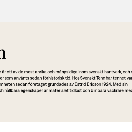
n
n är ett av de mest anrika och mångsidiga inom svenskt hantverk, och 
er som använts sedan förhistorisk tid. Hos Svenskt Tenn har tennet var
samheten sedan företaget grundades av Estrid Ericson 1924. Med sin
ch hållbara egenskaper är materialet tidlöst och blir bara vackrare me