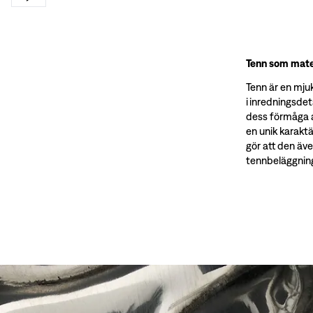
Tenn som mate
Tenn är en mju
i inredningsdet
dess förmåga at
en unik karaktä
gör att den äv
tennbeläggnin