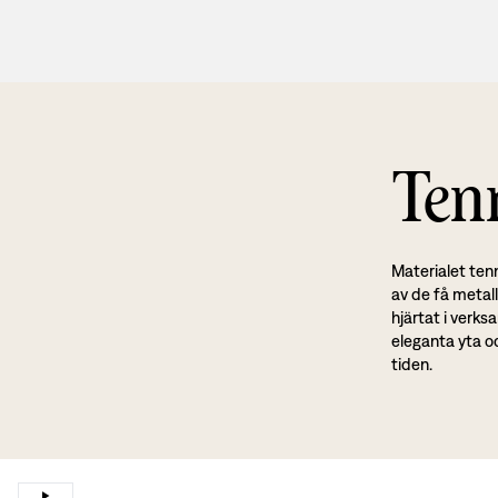
Ten
Materialet ten
av de få metall
hjärtat i verk
eleganta yta o
tiden.