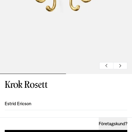
Krok Rosett
Formgivning
:
Estrid Ericson
Företagskund
?