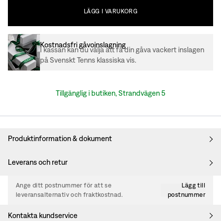
LÄGG
I
VARUKORG
Kostnadsfri gåvoinslagning
I kassan kan du välja att få din gåva vackert inslagen
på Svenskt Tenns klassiska vis.
Tillgänglig i butiken, Strandvägen 5
Produktinformation & dokument
Leverans och retur
Ange ditt postnummer för att se
Lägg till
leveransalternativ och fraktkostnad.
postnummer
Kontakta kundservice