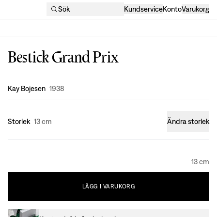
Sök
Kundservice
Konto
Varukorg
Bestick Grand Prix
Formgivning
:
Kay Bojesen
1938
Storlek
13 cm
Ändra storlek
13 cm
LÄGG
I
VARUKORG