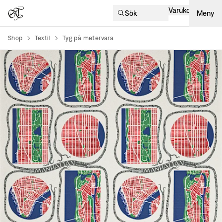
Varukorg
Sök
Meny
Shop
Textil
Tyg på metervara