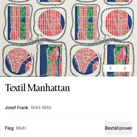
Textil Manhattan
Formgivning
:
Josef Frank
1943-1945
Färg
Multi
Beställ prover