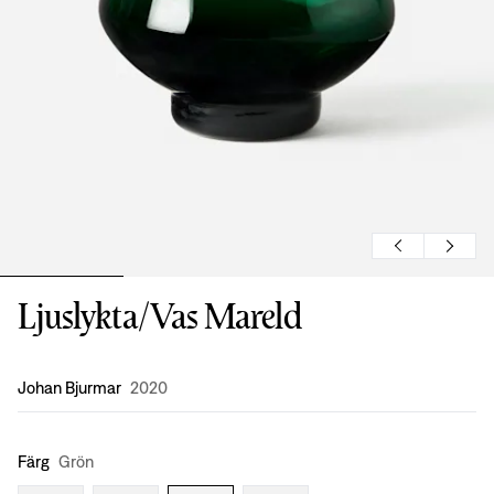
Ljuslykta/Vas Mareld
Formgivning
:
Johan Bjurmar
2020
Färg
Grön