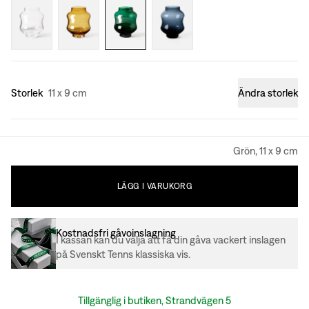
Storlek
11 x 9 cm
Ändra storlek
Grön, 11 x 9 cm
LÄGG
I
VARUKORG
Kostnadsfri gåvoinslagning
I kassan kan du välja att få din gåva vackert inslagen
på Svenskt Tenns klassiska vis.
Tillgänglig i butiken, Strandvägen 5