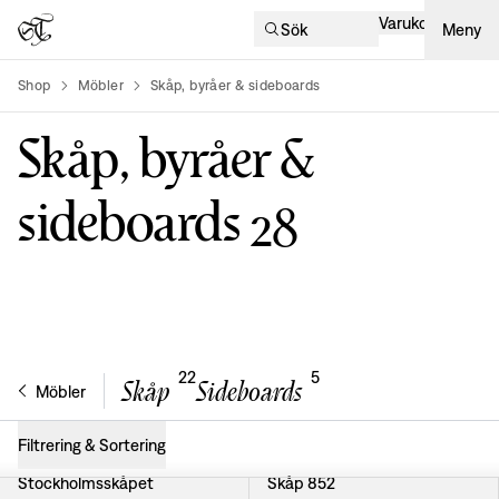
Varukorg
Sök
Meny
Shop
Möbler
Skåp, byråer & sideboards
product-list
Skåp, byråer &
sideboards
28
22
5
Skåp
Sideboards
Möbler
Filtrering & Sortering
Stockholmsskåpet
Skåp 852