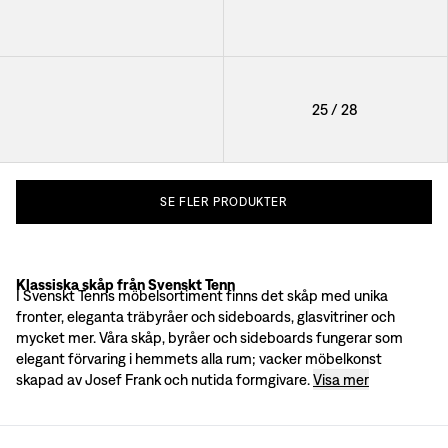
+
3
+
2
Skåp 2192
25
/
28
+
2
SE
FLER
PRODUKTER
Klassiska skåp från Svenskt Tenn
Josef Franks skåp, byråer & sideboards
I Svenskt Tenns möbelsortiment finns det skåp med unika
När Josef Frank formgav ett skåp, en byrå eller ett sideboard blandade han of
fronter, eleganta träbyråer och sideboards, glasvitriner och
Ikoniska skåp
mycket mer. Våra skåp, byråer och sideboards fungerar som
Även Skåp 2192, det som också kommit att kallas för "Wellpappskåpet", är en 
elegant förvaring i hemmets alla rum; vacker möbelkonst
skapad av Josef Frank och nutida formgivare.
Visa mer