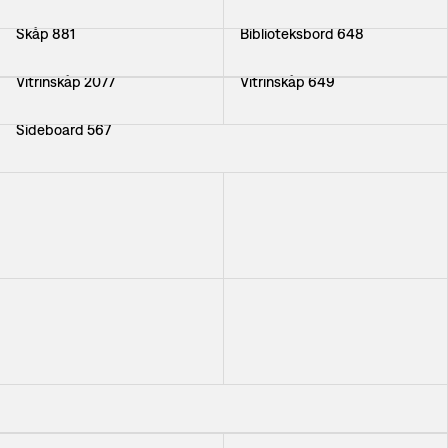
Skåp 881
Biblioteksbord 648
Vitrinskåp 2077
Vitrinskåp 649
Sideboard 567
Sideboard 821
Skåp 2192
+
3
Vitrinskåp 2217
Skåp 522
+
3
Skåp 2215
Sideboard 2137
Sideboard Kvintett